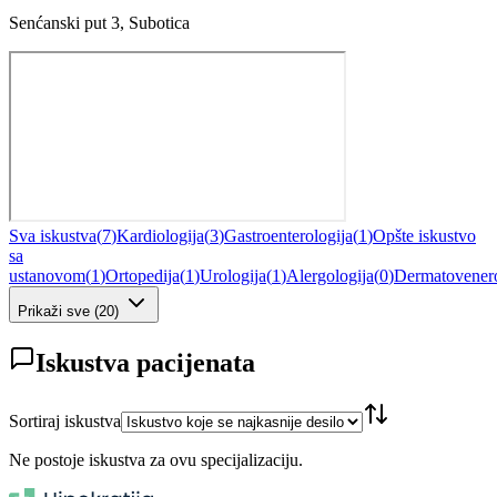
Senćanski put 3, Subotica
Sva iskustva
(
7
)
Kardiologija
(
3
)
Gastroenterologija
(
1
)
Opšte iskustvo
sa
ustanovom
(
1
)
Ortopedija
(
1
)
Urologija
(
1
)
Alergologija
(
0
)
Dermatovenero
Prikaži sve
(
20
)
Iskustva pacijenata
Sortiraj iskustva
Ne postoje iskustva za ovu specijalizaciju.