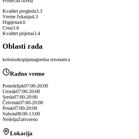
Prosečna ocena
Kvalitet pregleda
3.3
Vreme čekanja
4.3
Higijena
4.6
Cena
3.6
Kvalitet prijema
3.4
Oblasti rada
kolonoskopija
magnetna rezonanca
Radno vreme
Ponedeljak
07:00-20:00
Utorak
07:00-20:00
Sreda
07:00-20:00
Četvrtak
07:00-20:00
Petak
07:00-20:00
Subota
08:00-13:00
Nedelja
Zatvoreno
Lokacija