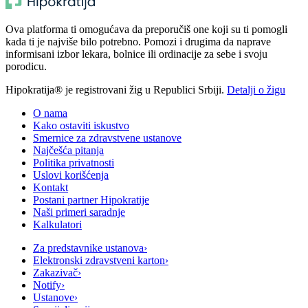
Ova platforma ti omogućava da preporučiš one koji su ti pomogli
kada ti je najviše bilo potrebno. Pomozi i drugima da naprave
informisani izbor lekara, bolnice ili ordinacije za sebe i svoju
porodicu.
Hipokratija® je registrovani žig u Republici Srbiji.
Detalji o žigu
O nama
Kako ostaviti iskustvo
Smernice za zdravstvene ustanove
Najčešća pitanja
Politika privatnosti
Uslovi korišćenja
Kontakt
Postani partner Hipokratije
Naši primeri saradnje
Kalkulatori
Za predstavnike ustanova
›
Elektronski zdravstveni karton
›
Zakazivač
›
Notify
›
Ustanove
›