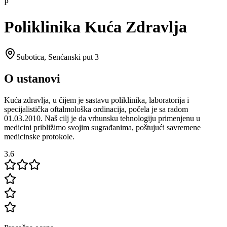
P
Poliklinika Kuća Zdravlja
Subotica
,
Senćanski put 3
O ustanovi
Kuća zdravlja, u čijem je sastavu poliklinika, laboratorija i
specijalistička oftalmološka ordinacija, počela je sa radom
01.03.2010. Naš cilj je da vrhunsku tehnologiju primenjenu u
medicini približimo svojim sugrađanima, poštujući savremene
medicinske protokole.
3.6