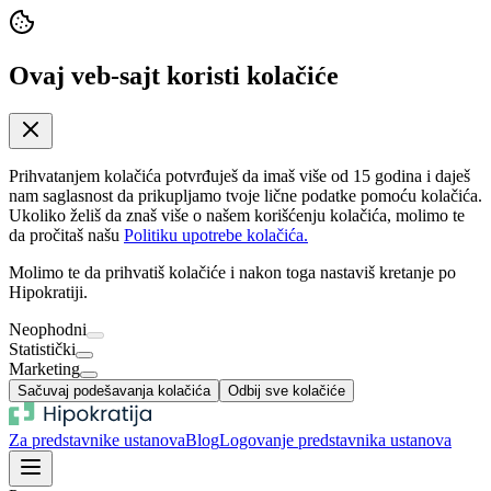
Ovaj veb-sajt koristi kolačiće
Prihvatanjem kolačića potvrđuješ da imaš više od 15 godina i daješ
nam saglasnost da prikupljamo tvoje lične podatke pomoću kolačića.
Ukoliko želiš da znaš više o našem korišćenju kolačića, molimo te
da pročitaš našu
Politiku upotrebe kolačića.
Molimo te da prihvatiš kolačiće i nakon toga nastaviš kretanje po
Hipokratiji.
Neophodni
Statistički
Marketing
Sačuvaj podešavanja kolačića
Odbij sve kolačiće
Za predstavnike ustanova
Blog
Logovanje predstavnika ustanova