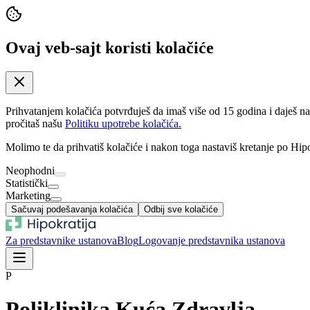
Ovaj veb-sajt koristi kolačiće
Prihvatanjem kolačića potvrđuješ da imaš više od 15 godina i daješ n
pročitaš našu
Politiku upotrebe kolačića.
Molimo te da prihvatiš kolačiće i nakon toga nastaviš kretanje po Hipo
Neophodni
Statistički
Marketing
Sačuvaj podešavanja kolačića
Odbij sve kolačiće
Za predstavnike ustanova
Blog
Logovanje predstavnika ustanova
P
Poliklinika Kuća Zdravlja