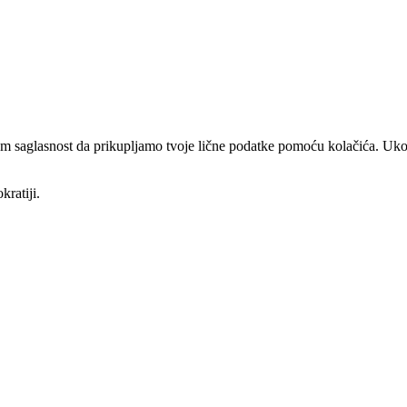
am saglasnost da prikupljamo tvoje lične podatke pomoću kolačića. Ukol
kratiji.