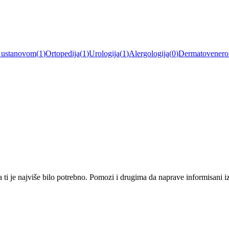
a ustanovom
(
1
)
Ortopedija
(
1
)
Urologija
(
1
)
Alergologija
(
0
)
Dermatovenerol
i je najviše bilo potrebno. Pomozi i drugima da naprave informisani izbo