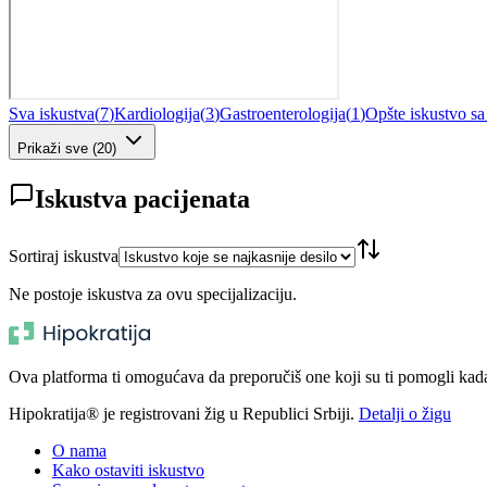
Sva iskustva
(
7
)
Kardiologija
(
3
)
Gastroenterologija
(
1
)
Opšte iskustvo s
Prikaži sve
(
20
)
Iskustva pacijenata
Sortiraj iskustva
Ne postoje iskustva za ovu specijalizaciju.
Ova platforma ti omogućava da preporučiš one koji su ti pomogli kada t
Hipokratija® je registrovani žig u Republici Srbiji.
Detalji o žigu
O nama
Kako ostaviti iskustvo