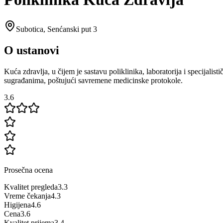
Subotica
,
Senćanski put 3
O ustanovi
Kuća zdravlja, u čijem je sastavu poliklinika, laboratorija i specijali
sugrađanima, poštujući savremene medicinske protokole.
3.6
Prosečna ocena
Kvalitet pregleda
3.3
Vreme čekanja
4.3
Higijena
4.6
Cena
3.6
Kvalitet prijema
3.4