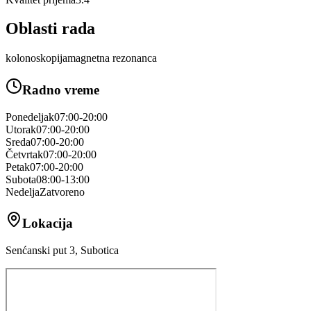
Oblasti rada
kolonoskopija
magnetna rezonanca
Radno vreme
Ponedeljak
07:00-20:00
Utorak
07:00-20:00
Sreda
07:00-20:00
Četvrtak
07:00-20:00
Petak
07:00-20:00
Subota
08:00-13:00
Nedelja
Zatvoreno
Lokacija
Senćanski put 3, Subotica