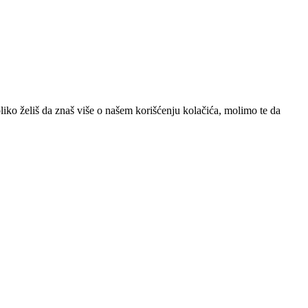
iko želiš da znaš više o našem korišćenju kolačića, molimo te da