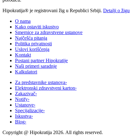
Hipokratija® je registrovani žig u Republici Srbiji.
Detalji o žigu
O nama
Kako ostaviti iskustvo
Smernice za zdravstvene ustanove
Najčešća pitanja
Politika privatnosti
Uslovi korišćenja
Kontakt
Postani partner Hipokratije
Naši primeri saradnje
Kalkulatori
Za predstavnike ustanova
›
Elektronski zdravstveni karton
›
Zakazivač
›
Notify
›
Ustanove
›
Specijalizacije
›
Iskustva
›
Blog
›
Copyright @
Hipokratija
2026
. All rights reserved.