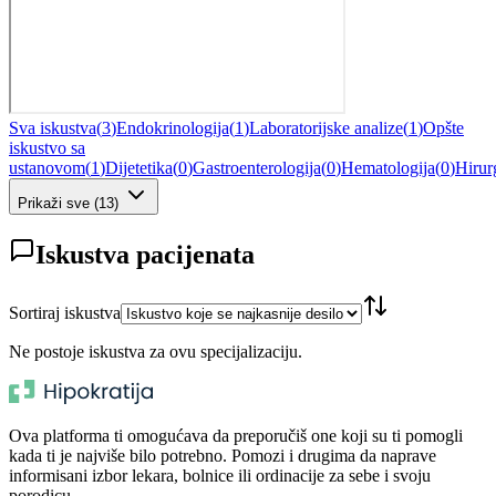
Sva iskustva
(
3
)
Endokrinologija
(
1
)
Laboratorijske analize
(
1
)
Opšte
iskustvo sa
ustanovom
(
1
)
Dijetetika
(
0
)
Gastroenterologija
(
0
)
Hematologija
(
0
)
Hirur
Prikaži sve
(
13
)
Iskustva pacijenata
Sortiraj iskustva
Ne postoje iskustva za ovu specijalizaciju.
Ova platforma ti omogućava da preporučiš one koji su ti pomogli
kada ti je najviše bilo potrebno. Pomozi i drugima da naprave
informisani izbor lekara, bolnice ili ordinacije za sebe i svoju
porodicu.