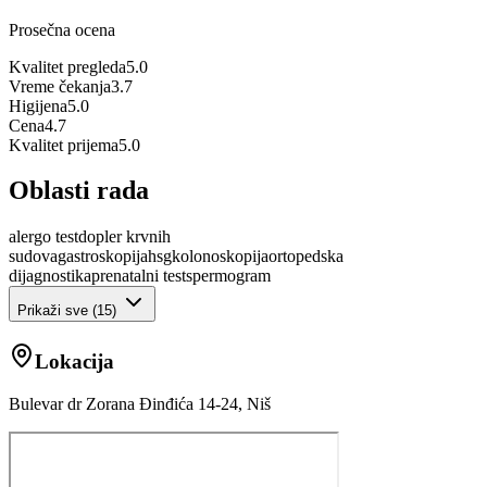
Prosečna ocena
Kvalitet pregleda
5.0
Vreme čekanja
3.7
Higijena
5.0
Cena
4.7
Kvalitet prijema
5.0
Oblasti rada
alergo test
dopler krvnih
sudova
gastroskopija
hsg
kolonoskopija
ortopedska
dijagnostika
prenatalni test
spermogram
Prikaži sve (
15
)
Lokacija
Bulevar dr Zorana Đinđića 14-24, Niš