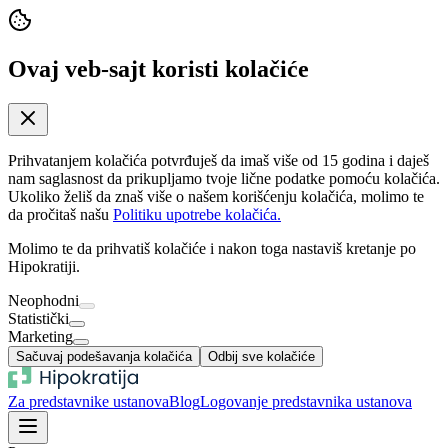
Ovaj veb-sajt koristi kolačiće
Prihvatanjem kolačića potvrđuješ da imaš više od 15 godina i daješ
nam saglasnost da prikupljamo tvoje lične podatke pomoću kolačića.
Ukoliko želiš da znaš više o našem korišćenju kolačića, molimo te
da pročitaš našu
Politiku upotrebe kolačića.
Molimo te da prihvatiš kolačiće i nakon toga nastaviš kretanje po
Hipokratiji.
Neophodni
Statistički
Marketing
Sačuvaj podešavanja kolačića
Odbij sve kolačiće
Za predstavnike ustanova
Blog
Logovanje predstavnika ustanova