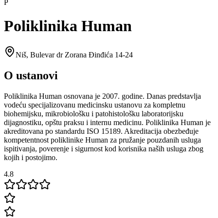
P
Poliklinika Human
Niš
,
Bulevar dr Zorana Đinđića 14-24
O ustanovi
Poliklinika Human osnovana je 2007. godine. Danas predstavlja
vodeću specijalizovanu medicinsku ustanovu za kompletnu
biohemijsku, mikrobiološku i patohistološku laboratorijsku
dijagnostiku, opštu praksu i internu medicinu. Poliklinika Human je
akreditovana po standardu ISO 15189. Akreditacija obezbeđuje
kompetentnost poliklinike Human za pružanje pouzdanih usluga
ispitivanja, poverenje i sigurnost kod korisnika naših usluga zbog
kojih i postojimo.
4.8