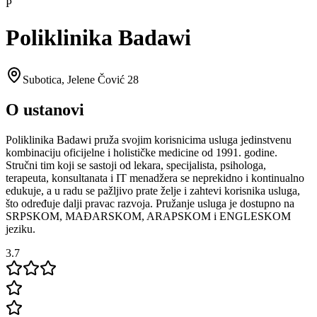
P
Poliklinika Badawi
Subotica
,
Jelene Čović 28
O ustanovi
Poliklinika Badawi pruža svojim korisnicima usluga jedinstvenu
kombinaciju oficijelne i holističke medicine od 1991. godine.
Stručni tim koji se sastoji od lekara, specijalista, psihologa,
terapeuta, konsultanata i IT menadžera se neprekidno i kontinualno
edukuje, a u radu se pažljivo prate želje i zahtevi korisnika usluga,
što određuje dalji pravac razvoja. Pružanje usluga je dostupno na
SRPSKOM, MAĐARSKOM, ARAPSKOM i ENGLESKOM
jeziku.
3.7