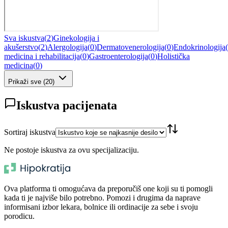
Sva iskustva
(
2
)
Ginekologija i
akušerstvo
(
2
)
Alergologija
(
0
)
Dermatovenerologija
(
0
)
Endokrinologija
(
medicina i rehabilitacija
(
0
)
Gastroenterologija
(
0
)
Holistička
medicina
(
0
)
Prikaži sve
(
20
)
Iskustva pacijenata
Sortiraj iskustva
Ne postoje iskustva za ovu specijalizaciju.
Ova platforma ti omogućava da preporučiš one koji su ti pomogli
kada ti je najviše bilo potrebno. Pomozi i drugima da naprave
informisani izbor lekara, bolnice ili ordinacije za sebe i svoju
porodicu.