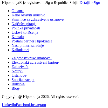
Hipokratija® je registrovani žig u Republici Srbiji.
Detalji o žigu
O nama
Kako ostaviti iskustvo
Smernice za zdravstvene ustanove
Najčešća pitanja
Politika privatnosti
Uslovi korišćenja
Kontakt
Postani partner Hipokratije
Naši primeri saradnje
Kalkulatori
Za predstavnike ustanova
›
Elektronski zdravstveni karton
›
Zakazivač
›
Notify
›
Ustanove
›
Specijalizacije
›
Iskustva
›
Blog
›
Copyright @
Hipokratija
2026
. All rights reserved.
LinkedIn
Facebook
Instagram