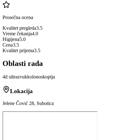
Prosečna ocena
Kvalitet pregleda
3.5
Vreme čekanja
4.0
Higijena
5.0
Cena
3.5
Kvalitet prijema
3.5
Oblasti rada
4d ultrazvuk
kolonoskopija
Lokacija
Jelene Čović 28, Subotica