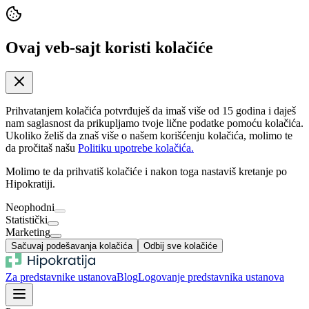
Ovaj veb-sajt koristi kolačiće
Prihvatanjem kolačića potvrđuješ da imaš više od 15 godina i daješ
nam saglasnost da prikupljamo tvoje lične podatke pomoću kolačića.
Ukoliko želiš da znaš više o našem korišćenju kolačića, molimo te
da pročitaš našu
Politiku upotrebe kolačića.
Molimo te da prihvatiš kolačiće i nakon toga nastaviš kretanje po
Hipokratiji.
Neophodni
Statistički
Marketing
Sačuvaj podešavanja kolačića
Odbij sve kolačiće
Za predstavnike ustanova
Blog
Logovanje predstavnika ustanova