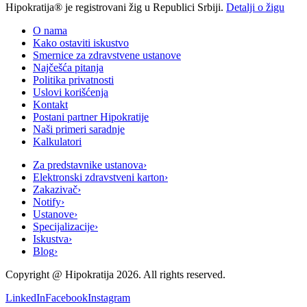
Hipokratija® je registrovani žig u Republici Srbiji.
Detalji o žigu
O nama
Kako ostaviti iskustvo
Smernice za zdravstvene ustanove
Najčešća pitanja
Politika privatnosti
Uslovi korišćenja
Kontakt
Postani partner Hipokratije
Naši primeri saradnje
Kalkulatori
Za predstavnike ustanova
›
Elektronski zdravstveni karton
›
Zakazivač
›
Notify
›
Ustanove
›
Specijalizacije
›
Iskustva
›
Blog
›
Copyright @
Hipokratija
2026
. All rights reserved.
LinkedIn
Facebook
Instagram