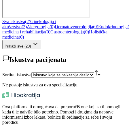
Sva iskustva
(
2
)
Ginekologija i
akušerstvo
(
2
)
Alergologija
(
0
)
Dermatovenerologija
(
0
)
Endokrinologija
(
medicina i rehabilitacija
(
0
)
Gastroenterologija
(
0
)
Holistička
medicina
(
0
)
Prikaži sve
(
20
)
Iskustva pacijenata
Sortiraj iskustva
Ne postoje iskustva za ovu specijalizaciju.
Ova platforma ti omogućava da preporučiš one koji su ti pomogli
kada ti je najviše bilo potrebno. Pomozi i drugima da naprave
informisani izbor lekara, bolnice ili ordinacije za sebe i svoju
porodicu.