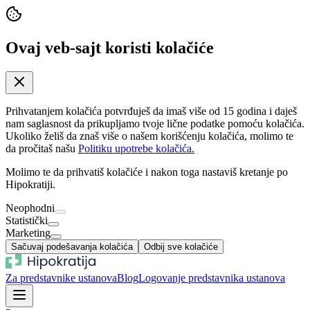
Ovaj veb-sajt koristi kolačiće
Prihvatanjem kolačića potvrđuješ da imaš više od 15 godina i daješ
nam saglasnost da prikupljamo tvoje lične podatke pomoću kolačića.
Ukoliko želiš da znaš više o našem korišćenju kolačića, molimo te
da pročitaš našu
Politiku upotrebe kolačića.
Molimo te da prihvatiš kolačiće i nakon toga nastaviš kretanje po
Hipokratiji.
Neophodni
Statistički
Marketing
Sačuvaj podešavanja kolačića
Odbij sve kolačiće
Za predstavnike ustanova
Blog
Logovanje predstavnika ustanova