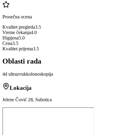
Prosečna ocena
Kvalitet pregleda
3.5
Vreme čekanja
4.0
Higijena
5.0
Cena
3.5
Kvalitet prijema
3.5
Oblasti rada
4d ultrazvuk
kolonoskopija
Lokacija
Jelene Čović 28, Subotica