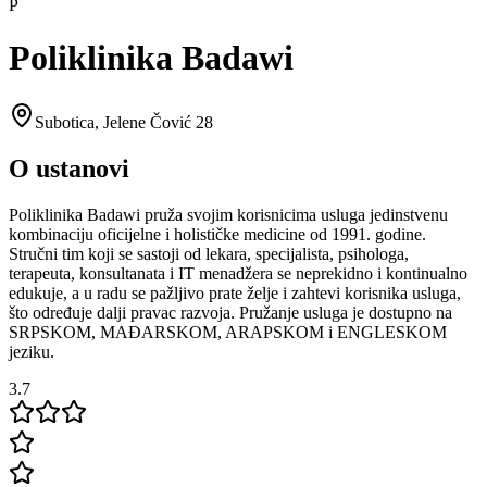
P
Poliklinika Badawi
Subotica
,
Jelene Čović 28
O ustanovi
Poliklinika Badawi pruža svojim korisnicima usluga jedinstvenu
kombinaciju oficijelne i holističke medicine od 1991. godine.
Stručni tim koji se sastoji od lekara, specijalista, psihologa,
terapeuta, konsultanata i IT menadžera se neprekidno i kontinualno
edukuje, a u radu se pažljivo prate želje i zahtevi korisnika usluga,
što određuje dalji pravac razvoja. Pružanje usluga je dostupno na
SRPSKOM, MAĐARSKOM, ARAPSKOM i ENGLESKOM
jeziku.
3.7