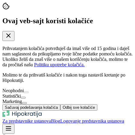
Ovaj veb-sajt koristi kolačiće
Prihvatanjem kolačića potvrđuješ da imaš više od 15 godina i daješ
nam saglasnost da prikupljamo tvoje lične podatke pomoću kolačića.
Ukoliko želiš da znaš više o našem korišćenju kolačića, molimo te
da pročitaš našu
Politiku upotrebe kolačića.
Molimo te da prihvatiš kolačiće i nakon toga nastaviš kretanje po
Hipokratiji.
Neophodni
Statistički
Marketing
Sačuvaj podešavanja kolačića
Odbij sve kolačiće
Za predstavnike ustanova
Blog
Logovanje predstavnika ustanova