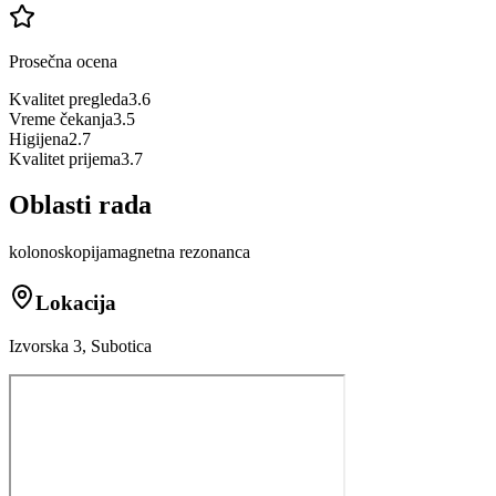
Prosečna ocena
Kvalitet pregleda
3.6
Vreme čekanja
3.5
Higijena
2.7
Kvalitet prijema
3.7
Oblasti rada
kolonoskopija
magnetna rezonanca
Lokacija
Izvorska 3, Subotica