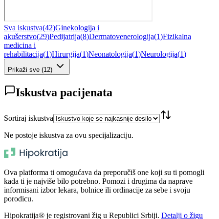
Sva iskustva
(
42
)
Ginekologija i
akušerstvo
(
29
)
Pedijatrija
(
8
)
Dermatovenerologija
(
1
)
Fizikalna
medicina i
rehabilitacija
(
1
)
Hirurgija
(
1
)
Neonatologija
(
1
)
Neurologija
(
1
)
Prikaži sve
(
12
)
Iskustva pacijenata
Sortiraj iskustva
Ne postoje iskustva za ovu specijalizaciju.
Ova platforma ti omogućava da preporučiš one koji su ti pomogli
kada ti je najviše bilo potrebno. Pomozi i drugima da naprave
informisani izbor lekara, bolnice ili ordinacije za sebe i svoju
porodicu.
Hipokratija® je registrovani žig u Republici Srbiji.
Detalji o žigu