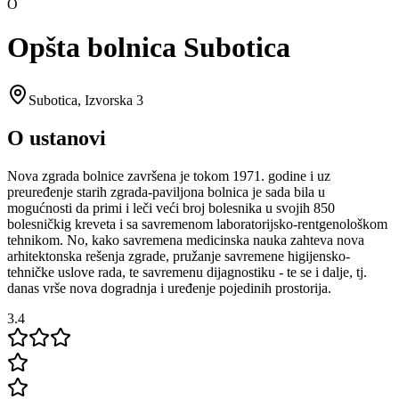
O
Opšta bolnica Subotica
Subotica
,
Izvorska 3
O ustanovi
Nova zgrada bolnice završena je tokom 1971. godine i uz
preuređenje starih zgrada-paviljona bolnica je sada bila u
mogućnosti da primi i leči veći broj bolesnika u svojih 850
bolesničkig kreveta i sa savremenom laboratorijsko-rentgenološkom
tehnikom. No, kako savremena medicinska nauka zahteva nova
arhitektonska rešenja zgrade, pružanje savremene higijensko-
tehničke uslove rada, te savremenu dijagnostiku - te se i dalje, tj.
danas vrše nova dogradnja i uređenje pojedinih prostorija.
3.4