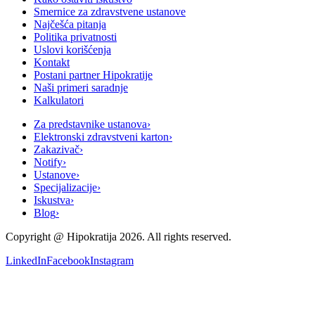
Smernice za zdravstvene ustanove
Najčešća pitanja
Politika privatnosti
Uslovi korišćenja
Kontakt
Postani partner Hipokratije
Naši primeri saradnje
Kalkulatori
Za predstavnike ustanova
›
Elektronski zdravstveni karton
›
Zakazivač
›
Notify
›
Ustanove
›
Specijalizacije
›
Iskustva
›
Blog
›
Copyright @
Hipokratija
2026
. All rights reserved.
LinkedIn
Facebook
Instagram