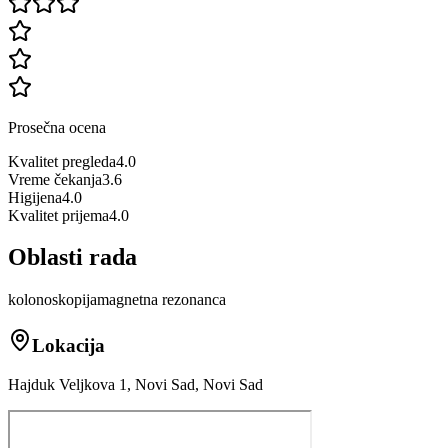
Prosečna ocena
Kvalitet pregleda
4.0
Vreme čekanja
3.6
Higijena
4.0
Kvalitet prijema
4.0
Oblasti rada
kolonoskopija
magnetna rezonanca
Lokacija
Hajduk Veljkova 1, Novi Sad, Novi Sad