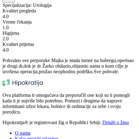
Specijalizacija: Urologija
Kvalitet pregleda
4.0
Vreme čekanja
1.0
Higijena
2.0
Kvalitet prijema
4.0
Pohvalno sve preporuke Majka je imala tumor na bubregu,operisao
je drugi dr,dok je dr Žarko obilazio,objasnio nama u kom cilju je
izvršena operacija,pružao neophodnu podršku.Sve pohvale.
Ova platforma ti omogućava da preporučiš one koji su ti pomogli
kada ti je najviše bilo potrebno. Pomozi i drugima da naprave
informisani izbor lekara, bolnice ili ordinacije za sebe i svoju
porodicu.
Hipokratija® je registrovani žig u Republici Srbiji.
Detalji o žigu
O nama
Kako ostaviti iskustvo