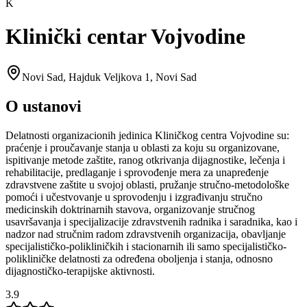
K
Klinički centar Vojvodine
Novi Sad
,
Hajduk Veljkova 1, Novi Sad
O ustanovi
Delatnosti organizacionih jedinica Kliničkog centra Vojvodine su:
praćenje i proučavanje stanja u oblasti za koju su organizovane,
ispitivanje metode zaštite, ranog otkrivanja dijagnostike, lečenja i
rehabilitacije, predlaganje i sprovođenje mera za unapređenje
zdravstvene zaštite u svojoj oblasti, pružanje stručno-metodološke
pomoći i učestvovanje u sprovodenju i izgrađivanju stručno
medicinskih doktrinarnih stavova, organizovanje stručnog
usavršavanja i specijalizacije zdravstvenih radnika i saradnika, kao i
nadzor nad stručnim radom zdravstvenih organizacija, obavljanje
specijalističko-polikliničkih i stacionarnih ili samo specijalističko-
polikliničke delatnosti za određena oboljenja i stanja, odnosno
dijagnostičko-terapijske aktivnosti.
3.9