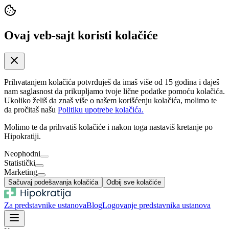
Ovaj veb-sajt koristi kolačiće
Prihvatanjem kolačića potvrđuješ da imaš više od 15 godina i daješ
nam saglasnost da prikupljamo tvoje lične podatke pomoću kolačića.
Ukoliko želiš da znaš više o našem korišćenju kolačića, molimo te
da pročitaš našu
Politiku upotrebe kolačića.
Molimo te da prihvatiš kolačiće i nakon toga nastaviš kretanje po
Hipokratiji.
Neophodni
Statistički
Marketing
Sačuvaj podešavanja kolačića
Odbij sve kolačiće
Za predstavnike ustanova
Blog
Logovanje predstavnika ustanova