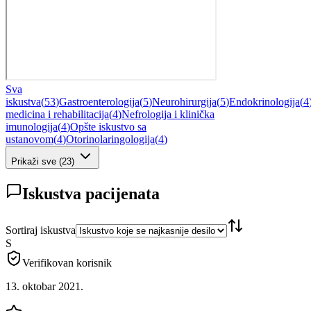
Sva
iskustva
(
53
)
Gastroenterologija
(
5
)
Neurohirurgija
(
5
)
Endokrinologija
(
4
medicina i rehabilitacija
(
4
)
Nefrologija i klinička
imunologija
(
4
)
Opšte iskustvo sa
ustanovom
(
4
)
Otorinolaringologija
(
4
)
Prikaži sve
(
23
)
Iskustva pacijenata
Sortiraj iskustva
S
Verifikovan korisnik
13. oktobar 2021.