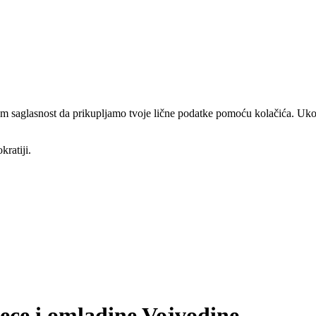
am saglasnost da prikupljamo tvoje lične podatke pomoću kolačića. Ukol
kratiji.
dece i omladine Vojvodine