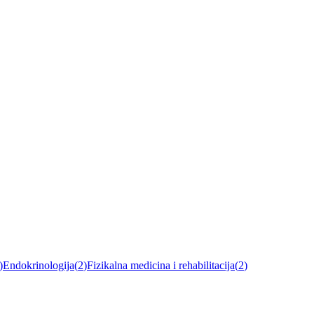
)
Endokrinologija
(
2
)
Fizikalna medicina i rehabilitacija
(
2
)