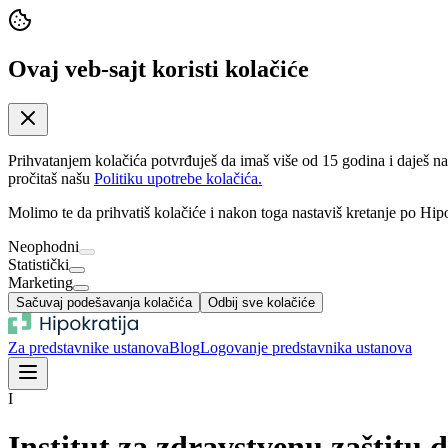
Ovaj veb-sajt koristi kolačiće
Prihvatanjem kolačića potvrđuješ da imaš više od 15 godina i daješ n
pročitaš našu
Politiku upotrebe kolačića.
Molimo te da prihvatiš kolačiće i nakon toga nastaviš kretanje po Hipo
Neophodni
Statistički
Marketing
Sačuvaj podešavanja kolačića
Odbij sve kolačiće
Za predstavnike ustanova
Blog
Logovanje predstavnika ustanova
I
Institut za zdravstvenu zaštitu 