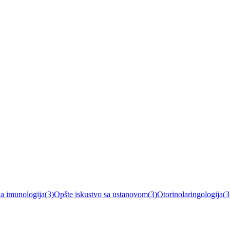
ka imunologija
(
3
)
Opšte iskustvo sa ustanovom
(
3
)
Otorinolaringologija
(
3