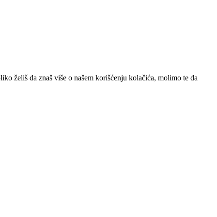
iko želiš da znaš više o našem korišćenju kolačića, molimo te da