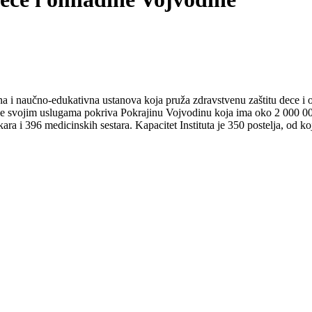
na i naučno-edukativna ustanova koja pruža zdravstvenu zaštitu dece i o
e svojim uslugama pokriva Pokrajinu Vojvodinu koja ima oko 2 000 000
kara i 396 medicinskih sestara. Kapacitet Instituta je 350 postelja, od k