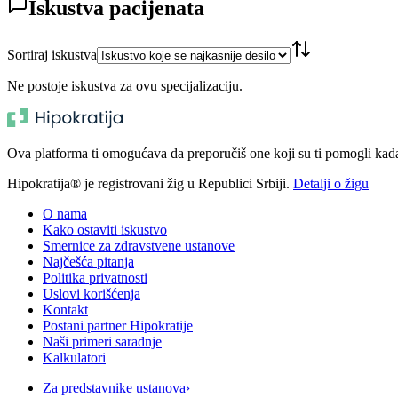
Iskustva pacijenata
Sortiraj iskustva
Ne postoje iskustva za ovu specijalizaciju.
Ova platforma ti omogućava da preporučiš one koji su ti pomogli kada t
Hipokratija® je registrovani žig u Republici Srbiji.
Detalji o žigu
O nama
Kako ostaviti iskustvo
Smernice za zdravstvene ustanove
Najčešća pitanja
Politika privatnosti
Uslovi korišćenja
Kontakt
Postani partner Hipokratije
Naši primeri saradnje
Kalkulatori
Za predstavnike ustanova
›