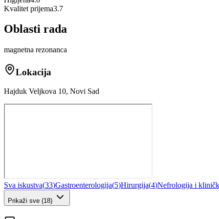
Kvalitet prijema
3.7
Oblasti rada
magnetna rezonanca
Lokacija
Hajduk Veljkova 10, Novi Sad
Sva iskustva
(
33
)
Gastroenterologija
(
5
)
Hirurgija
(
4
)
Nefrologija i klinič
Prikaži sve
(
18
)