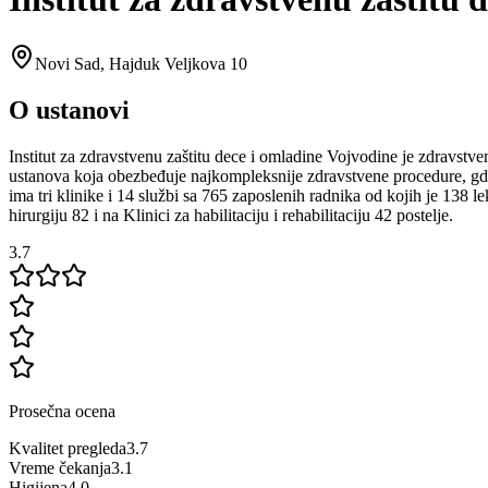
Novi Sad
,
Hajduk Veljkova 10
O ustanovi
Institut za zdravstvenu zaštitu dece i omladine Vojvodine je zdravstve
ustanova koja obezbeđuje najkompleksnije zdravstvene procedure, gd
ima tri klinike i 14 službi sa 765 zaposlenih radnika od kojih je 138 le
hirurgiju 82 i na Klinici za habilitaciju i rehabilitaciju 42 postelje.
3.7
Prosečna ocena
Kvalitet pregleda
3.7
Vreme čekanja
3.1
Higijena
4.0