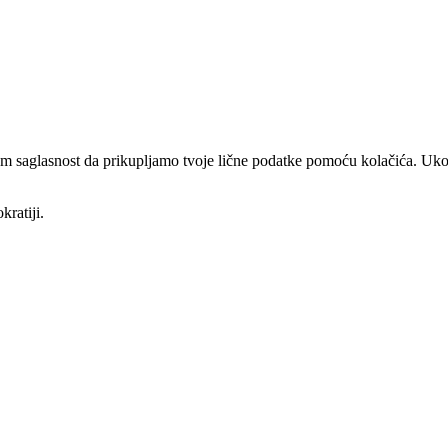
am saglasnost da prikupljamo tvoje lične podatke pomoću kolačića. Ukol
kratiji.