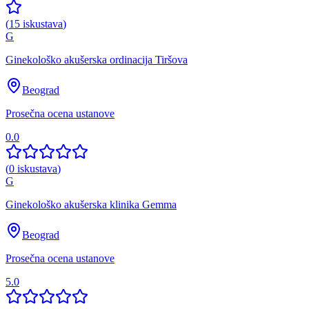
(
15
iskustava
)
G
Ginekološko akušerska ordinacija Tiršova
Beograd
Prosečna ocena ustanove
0.0
(
0
iskustava
)
G
Ginekološko akušerska klinika Gemma
Beograd
Prosečna ocena ustanove
5.0