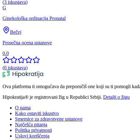
(
3
iskustava
)
G
Ginekološka ordinacija Pronatal
Bečej
Prosečna ocena ustanove
0.0
(
0
iskustava
)
Ova platforma ti omogućava da preporučiš one koji su ti pomogli kada t
Hipokratija® je registrovani žig u Republici Srbiji.
Detalji o žigu
O nama
Kako ostaviti iskustvo
Smernice za zdravstvene ustanove
Najčešća pitanja
Politika privatnosti
Uslovi korišćenja