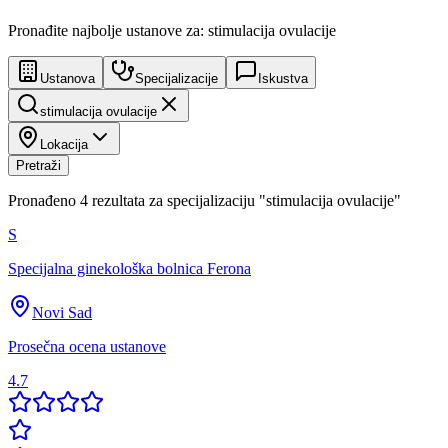
Pronađite najbolje ustanove za: stimulacija ovulacije
Ustanova
Specijalizacije
Iskustva
stimulacija ovulacije
Lokacija
Pretraži
Pronađeno
4
rezultata za specijalizaciju
"
stimulacija ovulacije
"
S
Specijalna ginekološka bolnica Ferona
Novi Sad
Prosečna ocena ustanove
4.7