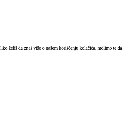
iko želiš da znaš više o našem korišćenju kolačića, molimo te da