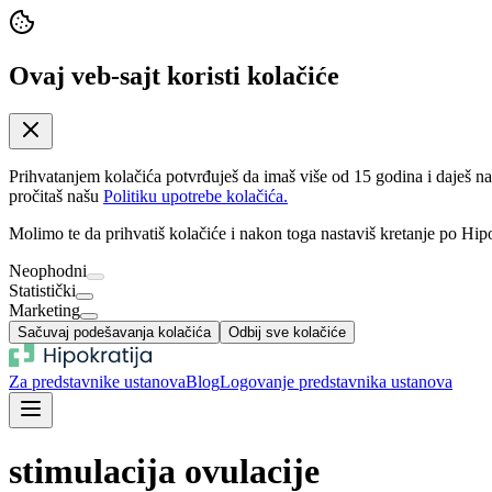
Ovaj veb-sajt koristi kolačiće
Prihvatanjem kolačića potvrđuješ da imaš više od 15 godina i daješ n
pročitaš našu
Politiku upotrebe kolačića.
Molimo te da prihvatiš kolačiće i nakon toga nastaviš kretanje po Hipo
Neophodni
Statistički
Marketing
Sačuvaj podešavanja kolačića
Odbij sve kolačiće
Za predstavnike ustanova
Blog
Logovanje predstavnika ustanova
stimulacija ovulacije