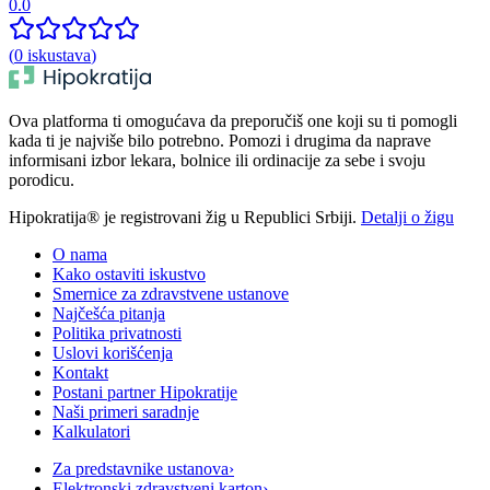
0.0
(
0
iskustava
)
Ova platforma ti omogućava da preporučiš one koji su ti pomogli
kada ti je najviše bilo potrebno. Pomozi i drugima da naprave
informisani izbor lekara, bolnice ili ordinacije za sebe i svoju
porodicu.
Hipokratija® je registrovani žig u Republici Srbiji.
Detalji o žigu
O nama
Kako ostaviti iskustvo
Smernice za zdravstvene ustanove
Najčešća pitanja
Politika privatnosti
Uslovi korišćenja
Kontakt
Postani partner Hipokratije
Naši primeri saradnje
Kalkulatori
Za predstavnike ustanova
›
Elektronski zdravstveni karton
›