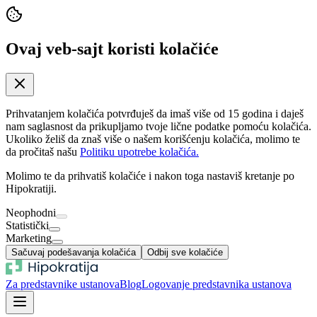
Ovaj veb-sajt koristi kolačiće
Prihvatanjem kolačića potvrđuješ da imaš više od 15 godina i daješ
nam saglasnost da prikupljamo tvoje lične podatke pomoću kolačića.
Ukoliko želiš da znaš više o našem korišćenju kolačića, molimo te
da pročitaš našu
Politiku upotrebe kolačića.
Molimo te da prihvatiš kolačiće i nakon toga nastaviš kretanje po
Hipokratiji.
Neophodni
Statistički
Marketing
Sačuvaj podešavanja kolačića
Odbij sve kolačiće
Za predstavnike ustanova
Blog
Logovanje predstavnika ustanova