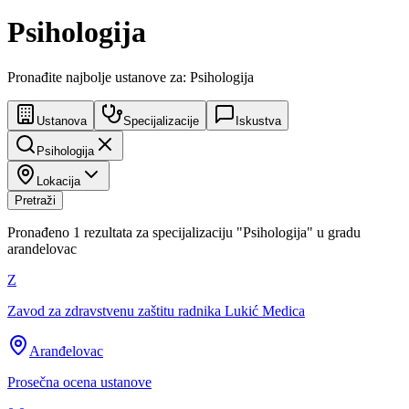
Psihologija
Pronađite najbolje ustanove za: Psihologija
Ustanova
Specijalizacije
Iskustva
Psihologija
Lokacija
Pretraži
Pronađeno
1
rezultata za specijalizaciju
"
Psihologija
"
u gradu
arandelovac
Z
Zavod za zdravstvenu zaštitu radnika Lukić Medica
Aranđelovac
Prosečna ocena ustanove