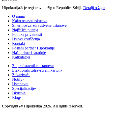
Hipokratija® je registrovani žig u Republici Srbiji.
Detalji o žigu
O nama
Kako ostaviti iskustvo
Smernice za zdravstvene ustanove
Najčešća pitanja
Politika privatnosti
Uslovi korišćenja
Kontakt
Postani partner Hipokratije
Naši primeri saradnje
Kalkulatori
Za predstavnike ustanova
›
Elektronski zdravstveni karton
›
Zakazivač
›
Notify
›
Ustanove
›
Specijalizacije
›
Iskustva
›
Blog
›
Copyright @
Hipokratija
2026
. All rights reserved.