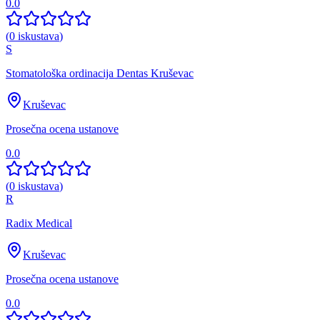
0.0
(
0
iskustava
)
S
Stomatološka ordinacija Dentas Kruševac
Kruševac
Prosečna ocena ustanove
0.0
(
0
iskustava
)
R
Radix Medical
Kruševac
Prosečna ocena ustanove
0.0