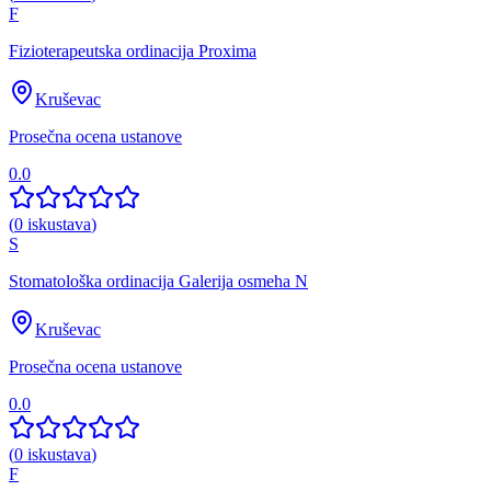
F
Fizioterapeutska ordinacija Proxima
Kruševac
Prosečna ocena ustanove
0.0
(
0
iskustava
)
S
Stomatološka ordinacija Galerija osmeha N
Kruševac
Prosečna ocena ustanove
0.0
(
0
iskustava
)
F