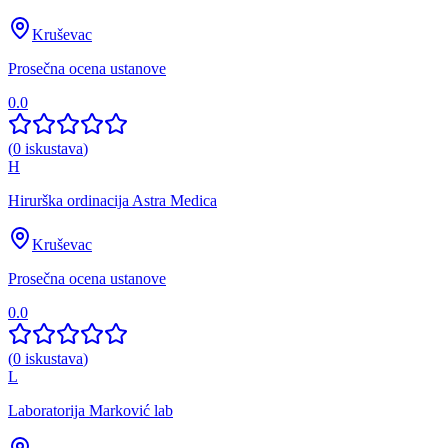
Kruševac
Prosečna ocena ustanove
0.0
(
0
iskustava
)
H
Hirurška ordinacija Astra Medica
Kruševac
Prosečna ocena ustanove
0.0
(
0
iskustava
)
L
Laboratorija Marković lab