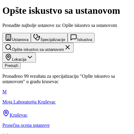
Opšte iskustvo sa ustanovom
Pronađite najbolje ustanove za: Opšte iskustvo sa ustanovom
Ustanova
Specijalizacije
Iskustva
Opšte iskustvo sa ustanovom
Lokacija
Pretraži
Pronađeno
99
rezultata za specijalizaciju
"
Opšte iskustvo sa
ustanovom
"
u gradu
krusevac
M
Moja Laboratorija Kruševac
Kruševac
Prosečna ocena ustanove