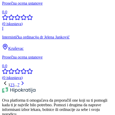
Prosečna ocena ustanove
0.0
(
0
iskustava
)
I
Internistička ordinacija dr Jelena Janković
Kruševac
Prosečna ocena ustanove
0.0
(
0
iskustava
)
1
2
3
...
7
Ova platforma ti omogućava da preporučiš one koji su ti pomogli
kada ti je najviše bilo potrebno. Pomozi i drugima da naprave
informisani izbor lekara, bolnice ili ordinacije za sebe i svoju
porodicu.