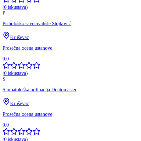
(
0
iskustava
)
P
Psihološko savetovalište Stojković
Kruševac
Prosečna ocena ustanove
0.0
(
0
iskustava
)
S
Stomatološka ordinacija Dentomaster
Kruševac
Prosečna ocena ustanove
0.0
(
0
iskustava
)