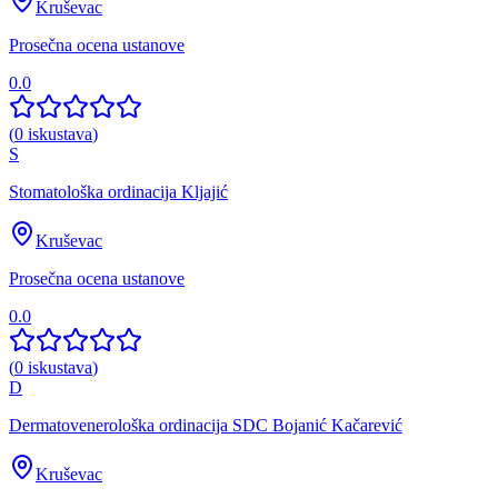
Kruševac
Prosečna ocena ustanove
0.0
(
0
iskustava
)
S
Stomatološka ordinacija Kljajić
Kruševac
Prosečna ocena ustanove
0.0
(
0
iskustava
)
D
Dermatovenerološka ordinacija SDC Bojanić Kačarević
Kruševac