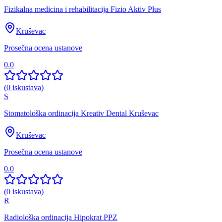
Fizikalna medicina i rehabilitacija Fizio Aktiv Plus
Kruševac
Prosečna ocena ustanove
0.0
(
0
iskustava
)
S
Stomatološka ordinacija Kreativ Dental Kruševac
Kruševac
Prosečna ocena ustanove
0.0
(
0
iskustava
)
R
Radiološka ordinacija Hipokrat PPZ