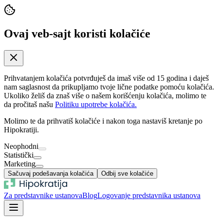
Ovaj veb-sajt koristi kolačiće
Prihvatanjem kolačića potvrđuješ da imaš više od 15 godina i daješ
nam saglasnost da prikupljamo tvoje lične podatke pomoću kolačića.
Ukoliko želiš da znaš više o našem korišćenju kolačića, molimo te
da pročitaš našu
Politiku upotrebe kolačića.
Molimo te da prihvatiš kolačiće i nakon toga nastaviš kretanje po
Hipokratiji.
Neophodni
Statistički
Marketing
Sačuvaj podešavanja kolačića
Odbij sve kolačiće
Za predstavnike ustanova
Blog
Logovanje predstavnika ustanova