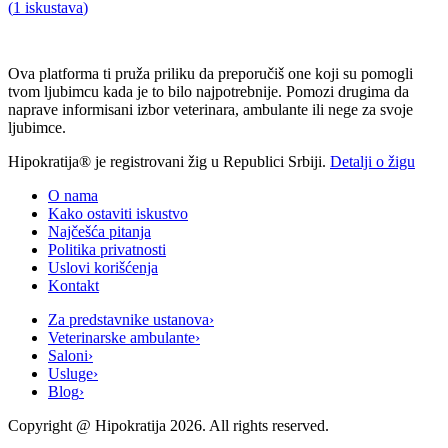
(
1
iskustava
)
Ova platforma ti pruža priliku da preporučiš one koji su pomogli
tvom ljubimcu kada je to bilo najpotrebnije. Pomozi drugima da
naprave informisani izbor veterinara, ambulante ili nege za svoje
ljubimce.
Hipokratija® je registrovani žig u Republici Srbiji.
Detalji o žigu
O nama
Kako ostaviti iskustvo
Najčešća pitanja
Politika privatnosti
Uslovi korišćenja
Kontakt
Za predstavnike ustanova
›
Veterinarske ambulante
›
Saloni
›
Usluge
›
Blog
›
Copyright @
Hipokratija
2026
. All rights reserved.