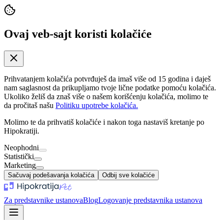
Ovaj veb-sajt koristi kolačiće
Prihvatanjem kolačića potvrđuješ da imaš više od 15 godina i daješ
nam saglasnost da prikupljamo tvoje lične podatke pomoću kolačića.
Ukoliko želiš da znaš više o našem korišćenju kolačića, molimo te
da pročitaš našu
Politiku upotrebe kolačića.
Molimo te da prihvatiš kolačiće i nakon toga nastaviš kretanje po
Hipokratiji.
Neophodni
Statistički
Marketing
Sačuvaj podešavanja kolačića
Odbij sve kolačiće
Za predstavnike ustanova
Blog
Logovanje predstavnika ustanova