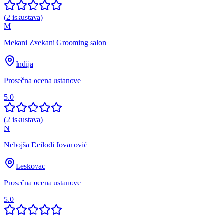
(
2
iskustava
)
M
Mekani Zvekani Grooming salon
Inđija
Prosečna ocena ustanove
5.0
(
2
iskustava
)
N
Nebojša Deilodi Jovanović
Leskovac
Prosečna ocena ustanove
5.0