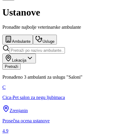
Ustanove
Pronađite najbolje veterinarske ambulante
Ambulante
Usluge
Lokacija
Pretraži
Pronađeno
3
ambulanti za uslugu
"
Saloni
"
C
Cica-Pet salon za negu ljubimaca
Zrenjanin
Prosečna ocena ustanove
4.9